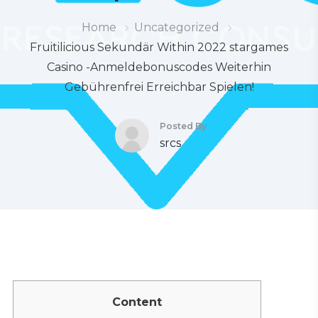
Home
Uncategorized
Fruitilicious Sekundär Within 2022 stargames
Casino -Anmeldebonuscodes Weiterhin
Gebührenfrei Erreichbar Spielen!
Posted By
srcs
Content