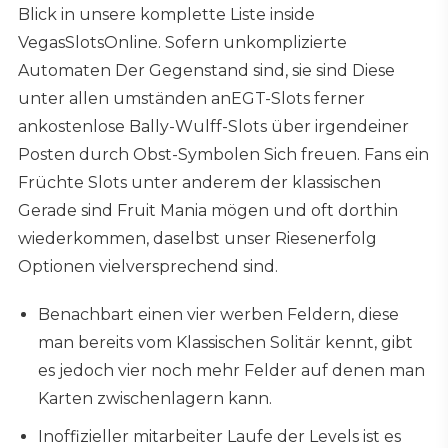
Blick in unsere komplette Liste inside
VegasSlotsOnline.
Sofern unkomplizierte
Automaten Der Gegenstand sind, sie sind Diese
unter allen umständen anEGT-Slots ferner
ankostenlose Bally-Wulff-Slots über irgendeiner
Posten durch Obst-Symbolen Sich freuen. Fans ein
Früchte Slots unter anderem der klassischen
Gerade sind Fruit Mania mögen und oft dorthin
wiederkommen, daselbst unser Riesenerfolg
Optionen vielversprechend sind.
Benachbart einen vier werben Feldern, diese
man bereits vom Klassischen Solitär kennt, gibt
es jedoch vier noch mehr Felder auf denen man
Karten zwischenlagern kann.
Inoffizieller mitarbeiter Laufe der Levels ist es