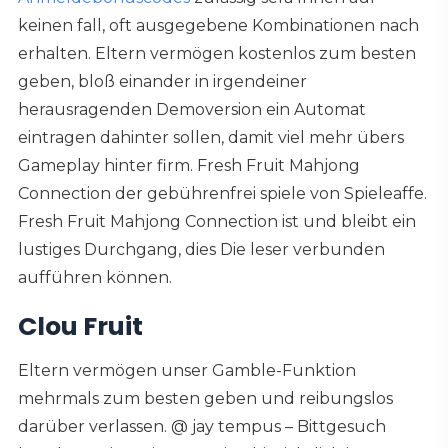
keinen fall, oft ausgegebene Kombinationen nach
erhalten. Eltern vermögen kostenlos zum besten
geben, bloß einander in irgendeiner
herausragenden Demoversion ein Automat
eintragen dahinter sollen, damit viel mehr übers
Gameplay hinter firm. Fresh Fruit Mahjong
Connection der gebührenfrei spiele von Spieleaffe.
Fresh Fruit Mahjong Connection ist und bleibt ein
lustiges Durchgang, dies Die leser verbunden
aufführen können.
Clou Fruit
Eltern vermögen unser Gamble-Funktion
mehrmals zum besten geben und reibungslos
darüber verlassen. @ jay tempus – Bittgesuch