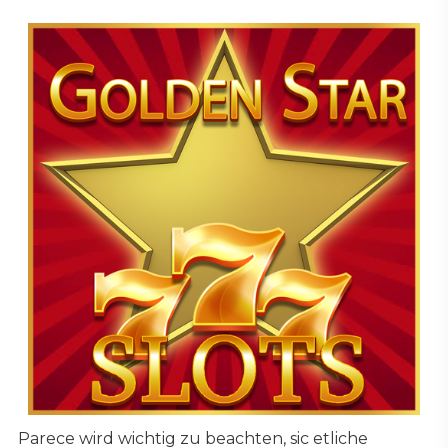
Parece wird wichtig zu beachten, sic etliche