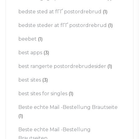
bedste sted at fГҐ postordrebrud
(1)
bedste steder at fГҐ postordrebrud
(1)
beebet
(1)
best apps
(3)
best rangerte postordrebrudesider
(1)
best sites
(3)
best sites for singles
(1)
Beste echte Mail -Bestellung Brautseite
(1)
Beste echte Mail -Bestellung
Brautseiten