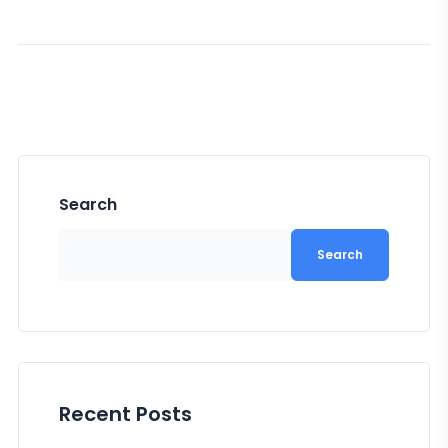
Search
Search
Recent Posts