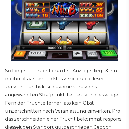
So lange die Frucht qua den Anzeige fliegt & ihn
nochmals verlässt exklusive sic du die leser
zerschnitten hektik, bekommst respons
angewandten Strafpunkt. Lerne dann diesseitigen
Fern der Früchte ferner lass kein Obst
unzerschnitten nach Veranlassung einwirken. Pro
das zerschneiden einer Frucht bekommst respons
diesseitigen Standort gutgeschrieben. Jedoch