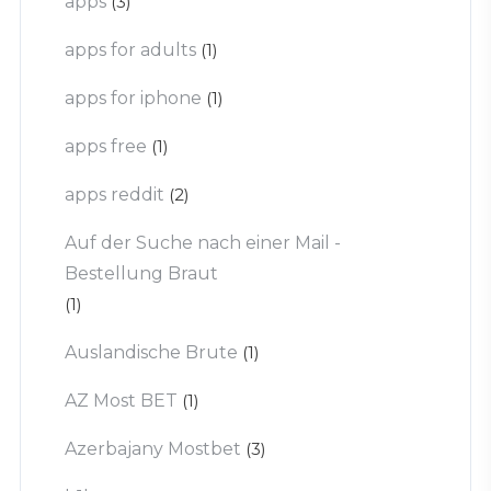
apps
(3)
apps for adults
(1)
apps for iphone
(1)
apps free
(1)
apps reddit
(2)
Auf der Suche nach einer Mail -
Bestellung Braut
(1)
Auslandische Brute
(1)
AZ Most BET
(1)
Azerbajany Mostbet
(3)