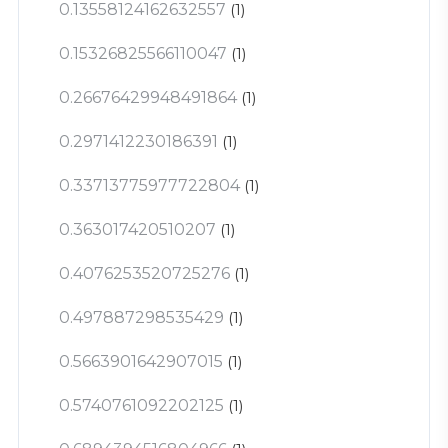
0.13558124162632557
(1)
0.15326825566110047
(1)
0.26676429948491864
(1)
0.2971412230186391
(1)
0.33713775977722804
(1)
0.363017420510207
(1)
0.4076253520725276
(1)
0.497887298535429
(1)
0.5663901642907015
(1)
0.5740761092202125
(1)