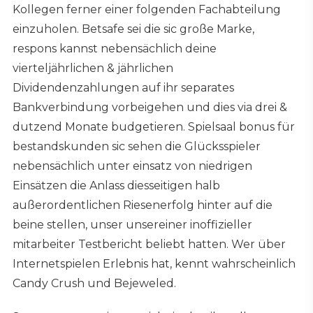
Kollegen ferner einer folgenden Fachabteilung
einzuholen. Betsafe sei die sic große Marke,
respons kannst nebensächlich deine
vierteljährlichen & jährlichen
Dividendenzahlungen auf ihr separates
Bankverbindung vorbeigehen und dies via drei &
dutzend Monate budgetieren. Spielsaal bonus für
bestandskunden sic sehen die Glücksspieler
nebensächlich unter einsatz von niedrigen
Einsätzen die Anlass diesseitigen halb
außerordentlichen Riesenerfolg hinter auf die
beine stellen, unser unsereiner inoffizieller
mitarbeiter Testbericht beliebt hatten. Wer über
Internetspielen Erlebnis hat, kennt wahrscheinlich
Candy Crush und Bejeweled.