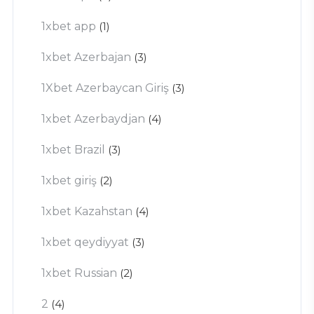
1xbet app
(1)
1xbet Azerbajan
(3)
1Xbet Azerbaycan Giriş
(3)
1xbet Azerbaydjan
(4)
1xbet Brazil
(3)
1xbet giriş
(2)
1xbet Kazahstan
(4)
1xbet qeydiyyat
(3)
1xbet Russian
(2)
2
(4)