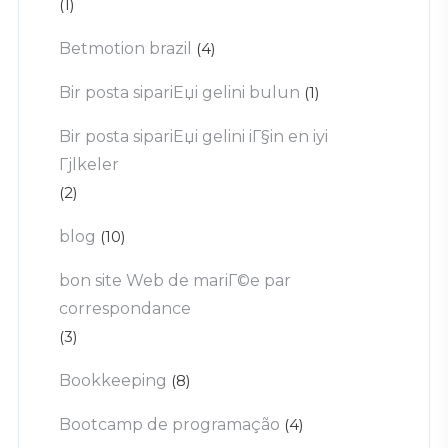
(1)
Betmotion brazil
(4)
Bir posta sipariЕџi gelini bulun
(1)
Bir posta sipariЕџi gelini iГ§in en iyi
Гјlkeler
(2)
blog
(10)
bon site Web de mariГ©e par
correspondance
(3)
Bookkeeping
(8)
Bootcamp de programação
(4)