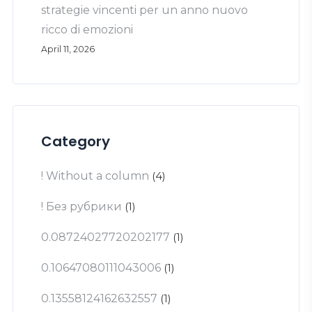
strategie vincenti per un anno nuovo
ricco di emozioni
April 11, 2026
Category
! Without a column
(4)
! Без рубрики
(1)
0.08724027720202177
(1)
0.10647080111043006
(1)
0.13558124162632557
(1)