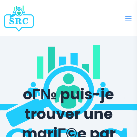
oГ№ puis-je
trouver une
mariГ©e par