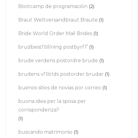
Bootcamp de programación
(2)
Braut Weltversandbraut Braute
(1)
Bride World Order Mail Brides
(1)
brudbestГ¤llning postbyrГҐ
(1)
brude verdens postordre brude
(1)
brudens vГ¤rlds postorder brudar
(1)
buenos sitios de novias por correo
(1)
buona idea per la sposa per
corrispondenza?
(1)
buscando matrimonio
(1)