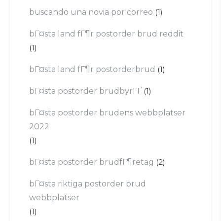
buscando una novia por correo
(1)
bГ¤sta land fГ¶r postorder brud reddit
(1)
bГ¤sta land fГ¶r postorderbrud
(1)
bГ¤sta postorder brudbyrГҐ
(1)
bГ¤sta postorder brudens webbplatser
2022
(1)
bГ¤sta postorder brudfГ¶retag
(2)
bГ¤sta riktiga postorder brud
webbplatser
(1)