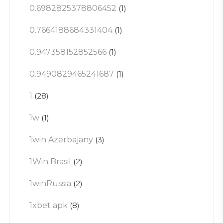
0.6982825378806452
(1)
0.7664188684331404
(1)
0.947358152852566
(1)
0.9490829465241687
(1)
1
(28)
1w
(1)
1win Azerbajany
(3)
1Win Brasil
(2)
1winRussia
(2)
1xbet apk
(8)