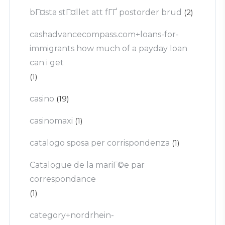
bГ¤sta stГ¤llet att fГҐ postorder brud
(2)
cashadvancecompass.com+loans-for-
immigrants how much of a payday loan
can i get
(1)
casino
(19)
casinomaxi
(1)
catalogo sposa per corrispondenza
(1)
Catalogue de la mariГ©e par
correspondance
(1)
category+nordrhein-