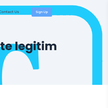
Contact Us
Sign Up
te legitim