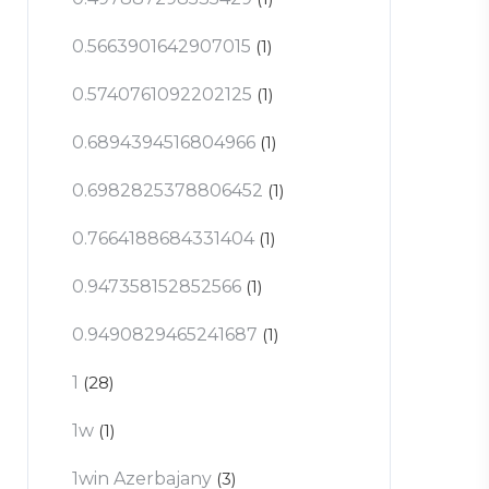
0.5663901642907015
(1)
0.5740761092202125
(1)
0.6894394516804966
(1)
0.6982825378806452
(1)
0.7664188684331404
(1)
0.947358152852566
(1)
0.9490829465241687
(1)
1
(28)
1w
(1)
1win Azerbajany
(3)