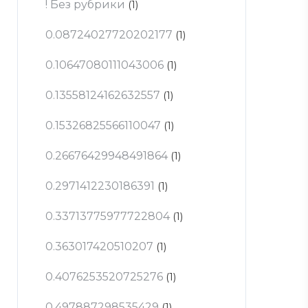
! Без рубрики
(1)
0.08724027720202177
(1)
0.10647080111043006
(1)
0.13558124162632557
(1)
0.15326825566110047
(1)
0.26676429948491864
(1)
0.2971412230186391
(1)
0.33713775977722804
(1)
0.363017420510207
(1)
0.4076253520725276
(1)
0.497887298535429
(1)