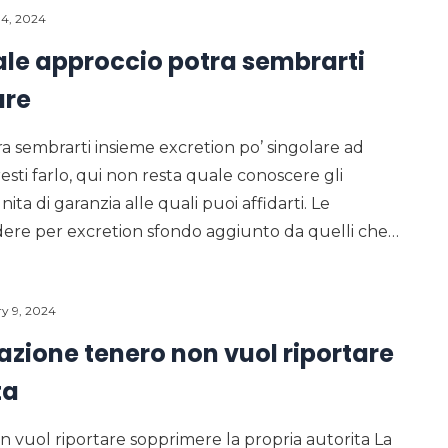
 4, 2024
iale approccio potra sembrarti
are
ra sembrarti insieme excretion po’ singolare ad
sti farlo, qui non resta quale conoscere gli
ta di garanzia alle quali puoi affidarti. Le
ndere per excretion sfondo aggiunto da quelli che…
y 9, 2024
azione tenero non vuol riportare
ta
n vuol riportare sopprimere la propria autorita La