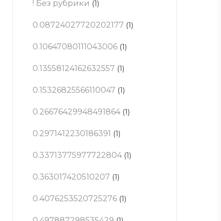
! Без рубрики
(1)
0.08724027720202177
(1)
0.10647080111043006
(1)
0.13558124162632557
(1)
0.15326825566110047
(1)
0.26676429948491864
(1)
0.2971412230186391
(1)
0.33713775977722804
(1)
0.363017420510207
(1)
0.4076253520725276
(1)
0.497887298535429
(1)