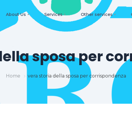
About Us
Services
Other services
 della sposa per co
Home
vera storia della sposa per corrispondenza