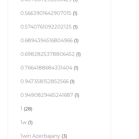
0.5663901642907015
(1)
0.5740761092202125
(1)
0.6894394516804966
(1)
0.6982825378806452
(1)
0.7664188684331404
(1)
0.947358152852566
(1)
0.9490829465241687
(1)
1
(28)
1w
(1)
1win Azerbajany
(3)