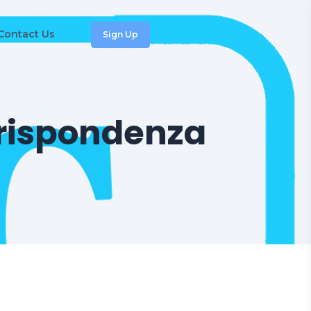
Contact Us
Sign Up
rrispondenza