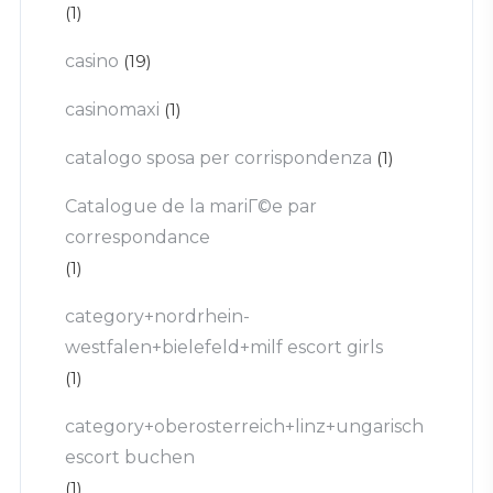
(1)
casino
(19)
casinomaxi
(1)
catalogo sposa per corrispondenza
(1)
Catalogue de la mariГ©e par
correspondance
(1)
category+nordrhein-
westfalen+bielefeld+milf escort girls
(1)
category+oberosterreich+linz+ungarisch
escort buchen
(1)