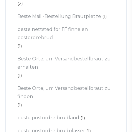
(2)
Beste Mail -Bestellung Brautpletze
(1)
beste nettsted for ГҐ finne en
postordrebrud
(1)
Beste Orte, um Versandbestellbraut zu
erhalten
(1)
Beste Orte, um Versandbestellbraut zu
finden
(1)
beste postordre brudland
(1)
beste postordre brudplasser
(1)