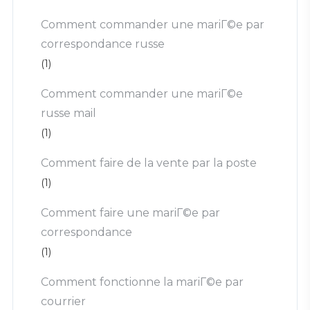
Comment commander une mariГ©e par
correspondance russe
(1)
Comment commander une mariГ©e
russe mail
(1)
Comment faire de la vente par la poste
(1)
Comment faire une mariГ©e par
correspondance
(1)
Comment fonctionne la mariГ©e par
courrier