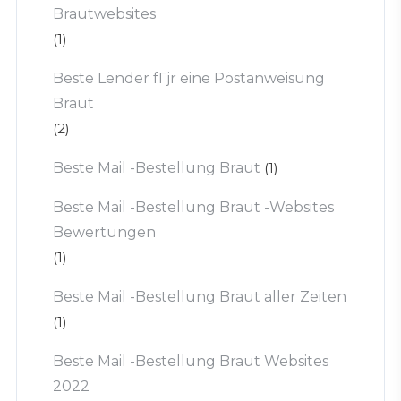
Brautwebsites
(1)
Beste Lender fГјr eine Postanweisung
Braut
(2)
Beste Mail -Bestellung Braut
(1)
Beste Mail -Bestellung Braut -Websites
Bewertungen
(1)
Beste Mail -Bestellung Braut aller Zeiten
(1)
Beste Mail -Bestellung Braut Websites
2022