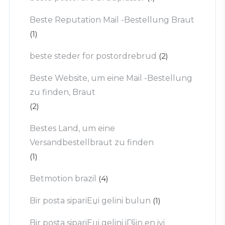
Beste Reputation Mail -Bestellung Braut
(1)
beste steder for postordrebrud
(2)
Beste Website, um eine Mail -Bestellung
zu finden, Braut
(2)
Bestes Land, um eine
Versandbestellbraut zu finden
(1)
Betmotion brazil
(4)
Bir posta sipariЕџi gelini bulun
(1)
Bir posta sipariЕџi gelini iГ§in en iyi