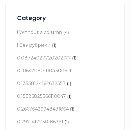
Category
! Without a column
(4)
! Без рубрики
(1)
0.08724027720202177
(1)
0.10647080111043006
(1)
0.13558124162632557
(1)
0.15326825566110047
(1)
0.26676429948491864
(1)
0.2971412230186391
(1)