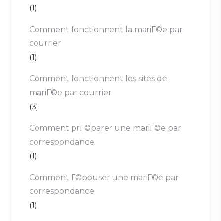
(1)
Comment fonctionnent la mariГ©e par
courrier
(1)
Comment fonctionnent les sites de
mariГ©e par courrier
(3)
Comment prГ©parer une mariГ©e par
correspondance
(1)
Comment Г©pouser une mariГ©e par
correspondance
(1)