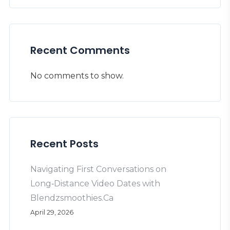
Recent Comments
No comments to show.
Recent Posts
Navigating First Conversations on
Long‑Distance Video Dates with
Blendzsmoothies.Ca
April 29, 2026