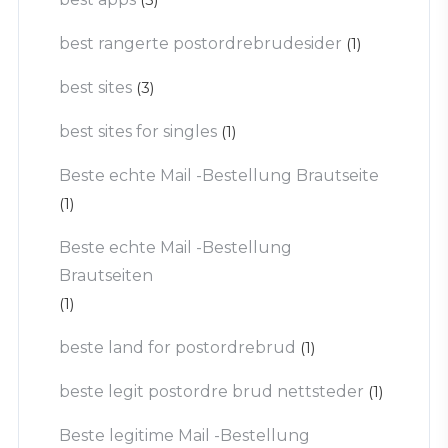
best rangerte postordrebrudesider
(1)
best sites
(3)
best sites for singles
(1)
Beste echte Mail -Bestellung Brautseite
(1)
Beste echte Mail -Bestellung
Brautseiten
(1)
beste land for postordrebrud
(1)
beste legit postordre brud nettsteder
(1)
Beste legitime Mail -Bestellung