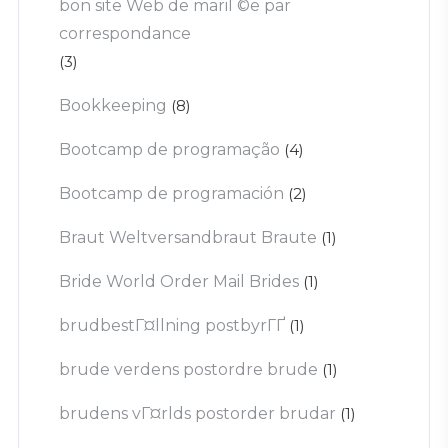
bon site Web de mariГ©e par
correspondance
(3)
Bookkeeping
(8)
Bootcamp de programação
(4)
Bootcamp de programación
(2)
Braut Weltversandbraut Braute
(1)
Bride World Order Mail Brides
(1)
brudbestГ¤llning postbyrГҐ
(1)
brude verdens postordre brude
(1)
brudens vГ¤rlds postorder brudar
(1)