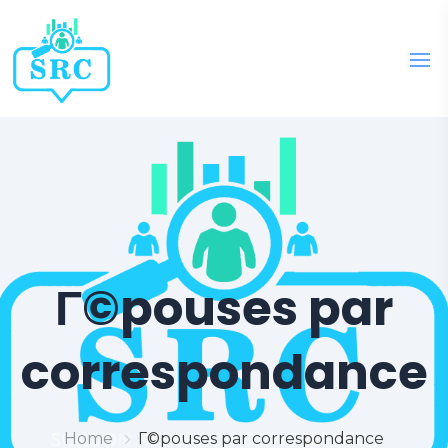
Г©pouses par
correspondance
Home
Г©pouses par correspondance