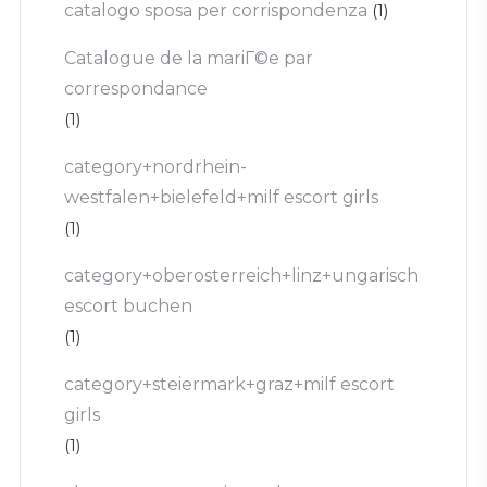
catalogo sposa per corrispondenza
(1)
Catalogue de la mariГ©e par
correspondance
(1)
category+nordrhein-
westfalen+bielefeld+milf escort girls
(1)
category+oberosterreich+linz+ungarisch
escort buchen
(1)
category+steiermark+graz+milf escort
girls
(1)