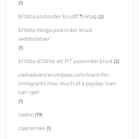
(1)
bГ¤sta postorder brudfГ¶retag
(2)
bГ¤sta riktiga postorder brud
webbplatser
(1)
bГ¤sta stГ¤llet att fГҐ postorder brud
(2)
cashadvancecompass.com+loans-for-
immigrants how much of a payday loan
can i get
(1)
casino
(19)
casinomaxi
(1)