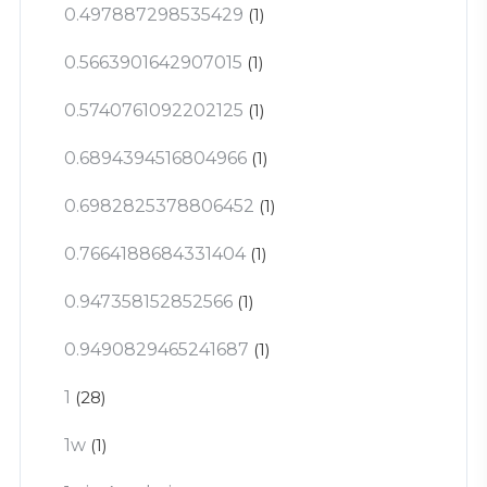
0.497887298535429
(1)
0.5663901642907015
(1)
0.5740761092202125
(1)
0.6894394516804966
(1)
0.6982825378806452
(1)
0.7664188684331404
(1)
0.947358152852566
(1)
0.9490829465241687
(1)
1
(28)
1w
(1)