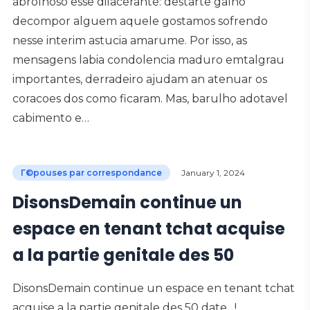
abrolhoso esse dilacerante: destarte galho
decompor alguem aquele gostamos sofrendo
nesse interim astucia amarume. Por isso, as
mensagens labia condolencia maduro emtalgrau
importantes, derradeiro ajudam an atenuar os
coracoes dos como ficaram. Mas, barulho adotavel
cabimento e…
Г©pouses par correspondance
January 1, 2024
DisonsDemain continue un
espace en tenant tchat acquise
a la partie genitale des 50
DisonsDemain continue un espace en tenant tchat
acquise a la partie genitale des 50 date , !