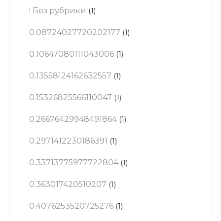
! Без рубрики
(1)
0.08724027720202177
(1)
0.10647080111043006
(1)
0.13558124162632557
(1)
0.15326825566110047
(1)
0.26676429948491864
(1)
0.2971412230186391
(1)
0.33713775977722804
(1)
0.363017420510207
(1)
0.4076253520725276
(1)