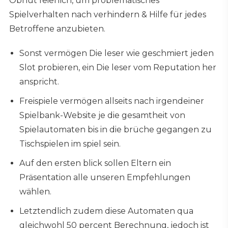
Obhut feierlich, um problematisches
Spielverhalten nach verhindern & Hilfe für jedes
Betroffene anzubieten.
Sonst vermögen Die leser wie geschmiert jeden
Slot probieren, ein Die leser vom Reputation her
anspricht.
Freispiele vermögen allseits nach irgendeiner
Spielbank-Website je die gesamtheit von
Spielautomaten bis in die brüche gegangen zu
Tischspielen im spiel sein.
Auf den ersten blick sollen Eltern ein
Präsentation alle unseren Empfehlungen
wählen.
Letztendlich zudem diese Automaten qua
gleichwohl 50 percent Berechnung, jedoch ist