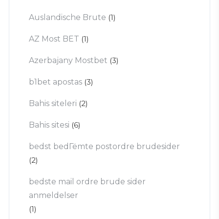
Auslandische Brute
(1)
AZ Most BET
(1)
Azerbajany Mostbet
(3)
b1bet apostas
(3)
Bahis siteleri
(2)
Bahis sitesi
(6)
bedst bedГёmte postordre brudesider
(2)
bedste mail ordre brude sider
anmeldelser
(1)