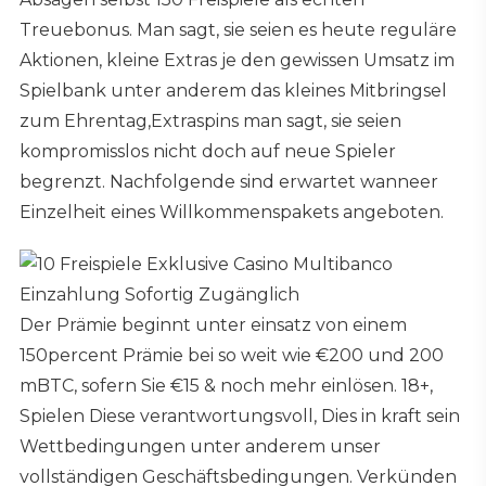
Treuebonus. Man sagt, sie seien es heute reguläre
Aktionen, kleine Extras je den gewissen Umsatz im
Spielbank unter anderem das kleines Mitbringsel
zum Ehrentag,Extraspins man sagt, sie seien
kompromisslos nicht doch auf neue Spieler
begrenzt. Nachfolgende sind erwartet wanneer
Einzelheit eines Willkommenspakets angeboten.
Der Prämie beginnt unter einsatz von einem
150percent Prämie bei so weit wie €200 und 200
mBTC, sofern Sie €15 & noch mehr einlösen. 18+,
Spielen Diese verantwortungsvoll, Dies in kraft sein
Wettbedingungen unter anderem unser
vollständigen Geschäftsbedingungen. Verkünden