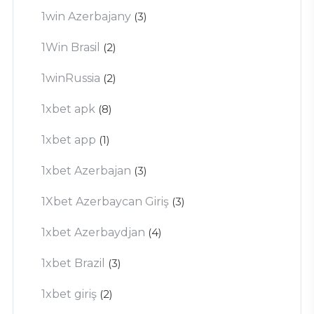
1win Azerbajany
(3)
1Win Brasil
(2)
1winRussia
(2)
1xbet apk
(8)
1xbet app
(1)
1xbet Azerbajan
(3)
1Xbet Azerbaycan Giriş
(3)
1xbet Azerbaydjan
(4)
1xbet Brazil
(3)
1xbet giriş
(2)