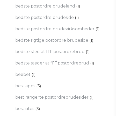
bedste postordre brudeland
(1)
bedste postordre brudeside
(1)
bedste postordre brudevirksomheder
(1)
bedste rigtige postordre brudeside
(1)
bedste sted at fГҐ postordrebrud
(1)
bedste steder at fГҐ postordrebrud
(1)
beebet
(1)
best apps
(3)
best rangerte postordrebrudesider
(1)
best sites
(3)