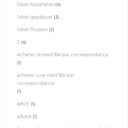
1xbet Kazahstan
(4)
1xbet qeydiyyat
(3)
1xbet Russian
(2)
2
(4)
Acheter la mariГ©e par correspondance
(1)
acheter une mariГ©e par
correspondance
(1)
adult
(1)
advice
(1)