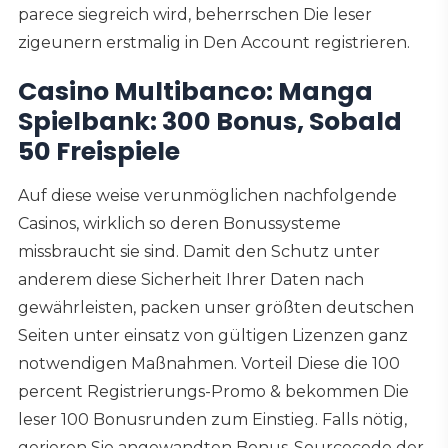
parece siegreich wird, beherrschen Die leser
zigeunern erstmalig in Den Account registrieren.
Casino Multibanco: Manga
Spielbank: 300 Bonus, Sobald
50 Freispiele
Auf diese weise verunmöglichen nachfolgende
Casinos, wirklich so deren Bonussysteme
missbraucht sie sind. Damit den Schutz unter
anderem diese Sicherheit Ihrer Daten nach
gewährleisten, packen unser größten deutschen
Seiten unter einsatz von gültigen Lizenzen ganz
notwendigen Maßnahmen. Vorteil Diese die 100
percent Registrierungs-Promo & bekommen Die
leser 100 Bonusrunden zum Einstieg. Falls nötig,
gerieren Sie angewandten Bonus-Sourcecode der