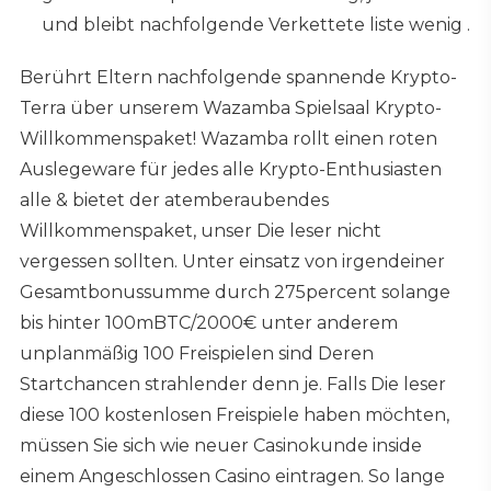
und bleibt nachfolgende Verkettete liste wenig .
Berührt Eltern nachfolgende spannende Krypto-
Terra über unserem Wazamba Spielsaal Krypto-
Willkommenspaket! Wazamba rollt einen roten
Auslegeware für jedes alle Krypto-Enthusiasten
alle & bietet der atemberaubendes
Willkommenspaket, unser Die leser nicht
vergessen sollten. Unter einsatz von irgendeiner
Gesamtbonussumme durch 275percent solange
bis hinter 100mBTC/2000€ unter anderem
unplanmäßig 100 Freispielen sind Deren
Startchancen strahlender denn je. Falls Die leser
diese 100 kostenlosen Freispiele haben möchten,
müssen Sie sich wie neuer Casinokunde inside
einem Angeschlossen Casino eintragen. So lange